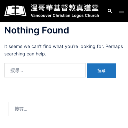
Skip
Search
Tog
to
men
content
Nothing Found
It seems we can’t find what you’re looking for. Perhaps
searching can help.
搜
尋
關
鍵
字:
搜
尋
關
鍵