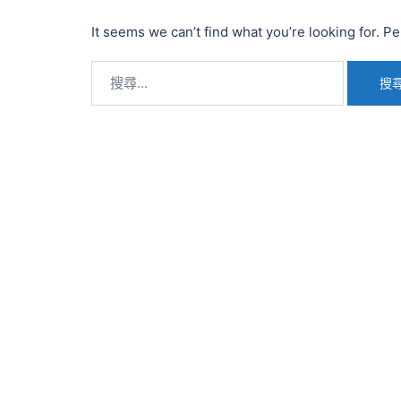
It seems we can’t find what you’re looking for. P
搜
尋
關
鍵
字: