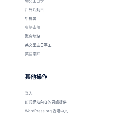
幼兒主日學
戶外活動日
祈禱會
粵語崇拜
聚會地點
英文堂主日事工
英語崇拜
其他操作
登入
訂閱網站內容的資訊提供
WordPress.org 香港中文