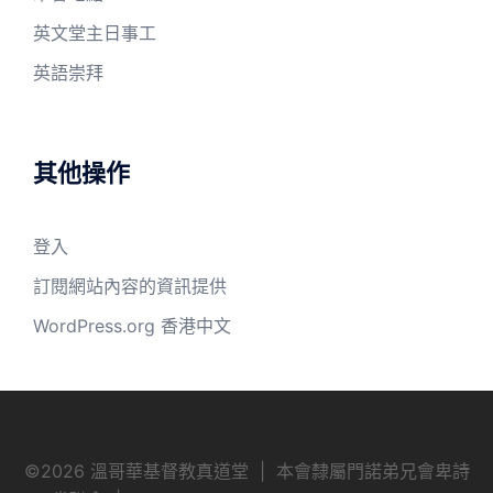
英文堂主日事工
英語崇拜
其他操作
登入
訂閱網站內容的資訊提供
WordPress.org 香港中文
©
2026 溫哥華基督教真道堂 | 本會隸屬門諾弟兄會卑詩