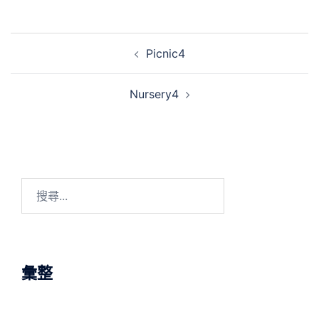
Post
Picnic4
navigation
Nursery4
搜
尋
關
鍵
字:
彙整