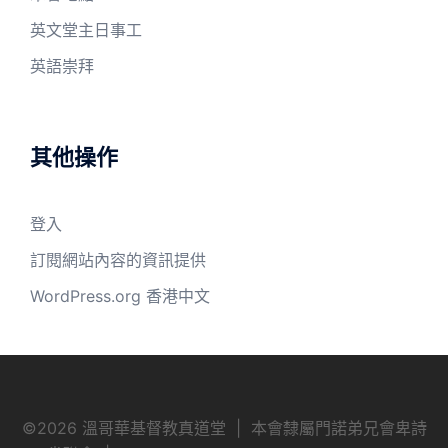
英文堂主日事工
英語崇拜
其他操作
登入
訂閱網站內容的資訊提供
WordPress.org 香港中文
©
2026 溫哥華基督教真道堂 | 本會隸屬門諾弟兄會卑詩