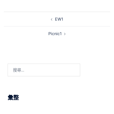
Post
EW1
navigation
Picnic1
搜
尋
關
鍵
字:
彙整