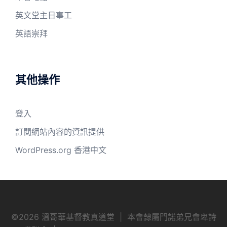
英文堂主日事工
英語崇拜
其他操作
登入
訂閱網站內容的資訊提供
WordPress.org 香港中文
©
2026 溫哥華基督教真道堂 | 本會隸屬門諾弟兄會卑詩