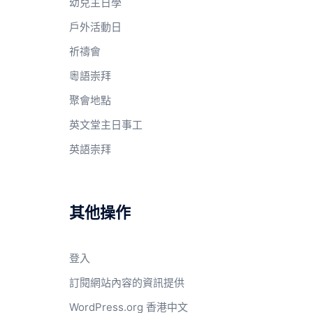
幼兒主日學
戶外活動日
祈禱會
粵語崇拜
聚會地點
英文堂主日事工
英語崇拜
其他操作
登入
訂閱網站內容的資訊提供
WordPress.org 香港中文